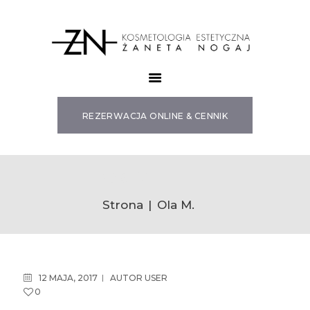
SZKOLENIA
OFERTA
REZERWACJA ONLINE & CENNIK
VOUCHERY
BLOG
SKLEP
Ola M.
O MNIE
Strona
Ola M.
KONTAKT
12 MAJA, 2017
AUTOR
USER
0