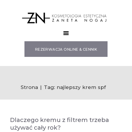
SZKOLENIA
OFERTA
REZERWACJA ONLINE & CENNIK
VOUCHERY
BLOG
SKLEP
Tag: najlepszy krem spf
O MNIE
Strona
Tag: najlepszy krem spf
KONTAKT
Dlaczego kremu z filtrem trzeba
używać cały rok?