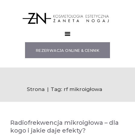
SZKOLENIA
OFERTA
REZERWACJA ONLINE & CENNIK
VOUCHERY
BLOG
SKLEP
Tag: rf mikroigłowa
O MNIE
Strona
Tag: rf mikroigłowa
KONTAKT
Radiofrekwencja mikroigłowa – dla
kogo i jakie daje efekty?